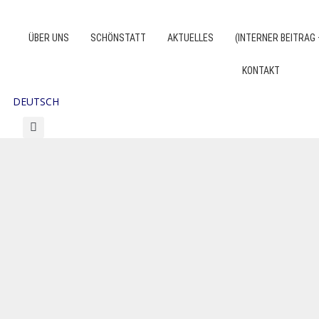
Zum
Inhalt
ÜBER UNS
SCHÖNSTATT
AKTUELLES
(INTERNER BEITRAG 
springen
KONTAKT
DEUTSCH